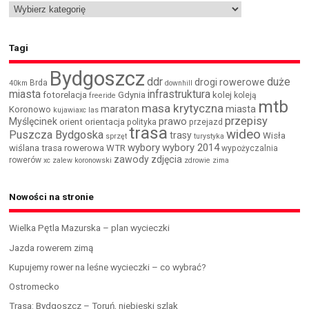
Tagi
Bydgoszcz
ddr
duże
drogi rowerowe
Brda
40km
downhill
miasta
infrastruktura
fotorelacja
Gdynia
kolej
koleją
freeride
mtb
masa krytyczna
maraton
miasta
Koronowo
kujawiaxc
las
przepisy
prawo
Myślęcinek
orient
orientacja
polityka
przejazd
trasa
wideo
Puszcza Bydgoska
trasy
Wisła
sprzęt
turystyka
wybory
wybory 2014
wiślana trasa rowerowa
WTR
wypożyczalnia
zawody
zdjęcia
rowerów
xc
zalew koronowski
zdrowie
zima
Nowości na stronie
Wielka Pętla Mazurska – plan wycieczki
Jazda rowerem zimą
Kupujemy rower na leśne wycieczki – co wybrać?
Ostromecko
Trasa: Bydgoszcz – Toruń, niebieski szlak