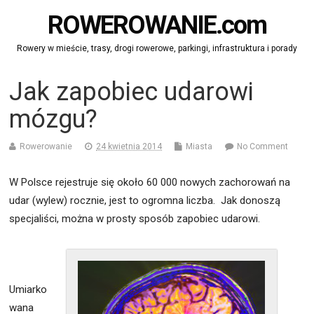
ROWEROWANIE.com
Rowery w mieście, trasy, drogi rowerowe, parkingi, infrastruktura i porady
Jak zapobiec udarowi
mózgu?
Rowerowanie
24 kwietnia 2014
Miasta
No Comment
W Polsce rejestruje się około 60 000 nowych zachorowań na
udar (wylew) rocznie, jest to ogromna liczba. Jak donoszą
specjaliści, można w prosty sposób zapobiec udarowi.
U
miarko
wana