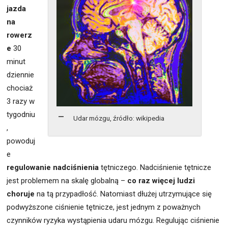
jazda
na
rowerz
e
30
minut
dziennie
chociaż
3 razy w
tygodniu
Udar mózgu, źródło: wikipedia
,
powoduj
e
regulowanie nadciśnienia
tętniczego. Nadciśnienie tętnicze
jest problemem na skalę globalną –
co raz więcej ludzi
choruje
na tą przypadłość. Natomiast dłużej utrzymujące się
podwyższone ciśnienie tętnicze, jest jednym z poważnych
czynników ryzyka wystąpienia udaru mózgu. Regulując ciśnienie