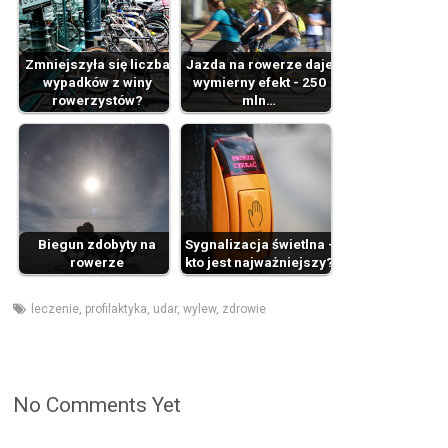
Zmniejszyła się liczba
Jazda na rowerze daje
wypadków z winy
wymierny efekt - 250
rowerzystów?
mln…
Biegun zdobyty na
Sygnalizacja świetlna -
rowerze
kto jest najważniejszy?
leczenie
,
profilaktyka
,
udar
,
wylew
,
zdrowie
No Comments Yet