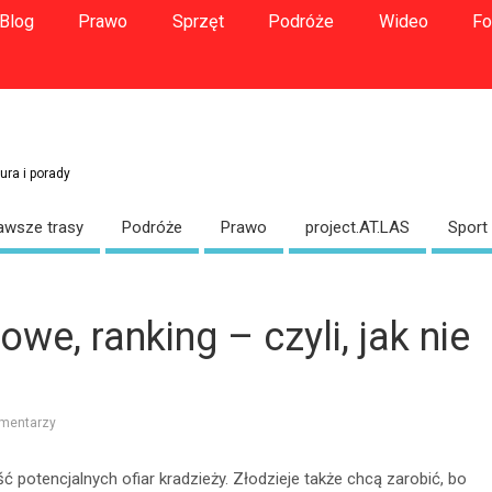
Blog
Prawo
Sprzęt
Podróże
Wideo
Fo
ura i porady
awsze trasy
Podróże
Prawo
project.AT.LAS
Sport
we, ranking – czyli, jak nie
mentarzy
ć potencjalnych ofiar kradzieży. Złodzieje także chcą zarobić, bo