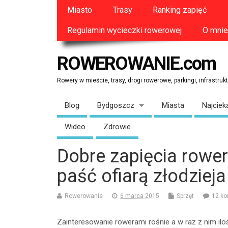
Miasto
Trasy
Ranking zapięć
Regulamin wycieczki rowerowej
O mnie
ROWEROWANIE.com
Rowery w mieście, trasy, drogi rowerowe, parkingi, infrastrukt
Blog
Bydgoszcz
Miasta
Najciek
Wideo
Zdrowie
Dobre zapięcia rowero
paść ofiarą złodzieja
Rowerowanie
6 marca 2015
Sprzęt
12 ko
Zainteresowanie rowerami rośnie a w raz z nim iloś