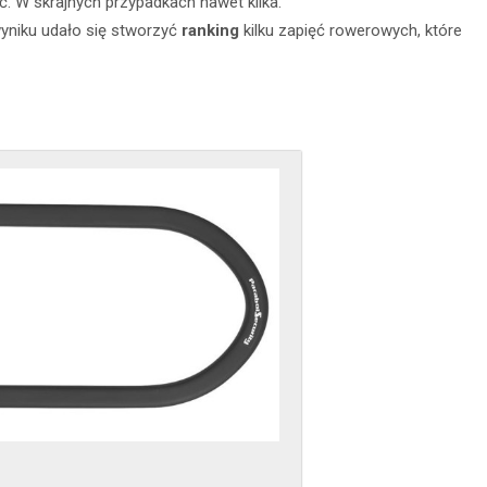
yć. W skrajnych przypadkach nawet kilka.
wyniku udało się stworzyć
ranking
kilku zapięć rowerowych, które