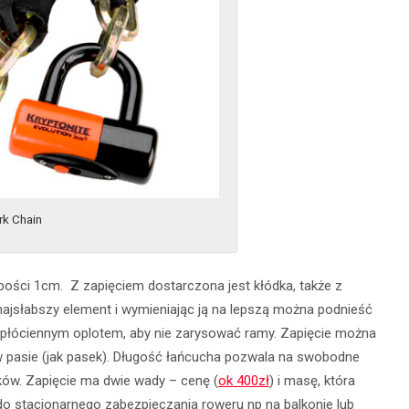
rk Chain
bości 1cm. Z zapięciem dostarczona jest kłódka, także z
najsłabszy element i wymieniając ją na lepszą można podnieść
płóciennym oplotem, aby nie zarysować ramy. Zapięcie można
w pasie (jak pasek). Długość łańcucha pozwala na swobodne
aków. Zapięcie ma dwie wady – cenę (
ok 400zł
) i masę, która
do stacjonarnego zabezpieczania roweru np na balkonie lub