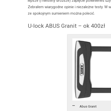
lepsze (i niestety droższe) zapięcie powinieneś uż
Zebrałem wiarygodne opinie i niezależne testy. W 
ze spokojnym sumieniem można polecić.
U-lock ABUS Granit – ok 400zł
Abus Granit