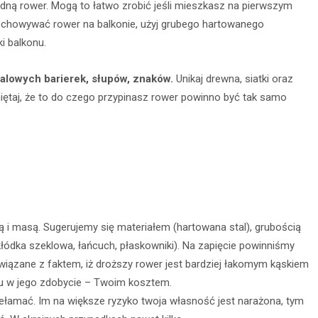
radną rower. Mogą to łatwo zrobić jeśli mieszkasz na pierwszym
rzechowywać rower na balkonie, użyj grubego hartowanego
ki balkonu.
talowych barierek, słupów, znaków.
Unikaj drewna, siatki oraz
iętaj, że to do czego przypinasz rower powinno być tak samo
ą i masą. Sugerujemy się materiałem (hartowana stal), grubością
kłódka szeklowa, łańcuch, płaskowniki). Na zapięcie powinniśmy
iązane z faktem, iż droższy rower jest bardziej łakomym kąskiem
iłku w jego zdobycie – Twoim kosztem.
rzełamać. Im na większe ryzyko twoja własność jest narażona, tym