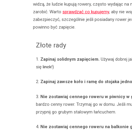
widzą, że ludzie kupują rowery, często wydając na
zarobić. Warto
sprawdzać co kupujemy
, aby nie w
zabezpieczyć, szczególnie jeśli posiadany rower je
powinno być zapięcie.
Złote rady
1.
Zapinaj solidnym zapięciem.
Używaj dobrej j
się
linek
!)
2.
Zapinaj zawsze koło i ramę do stojaka jedn
3.
Nie zostawiaj cennego roweru w piwnicy w 
bardzo cenny rower. Trzymaj go w domu. Jeśli m
przypnij go grubym stalowym łańcuchem.
4.
Nie zostawiaj cennego roweru na balkonie g