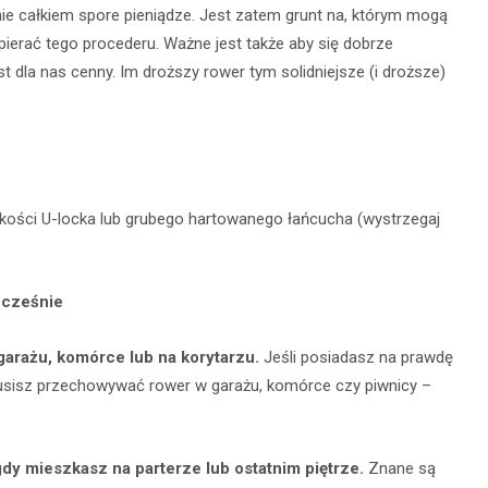
 nie całkiem spore pieniądze. Jest zatem grunt na, którym mogą
spierać tego procederu. Ważne jest także aby się dobrze
st dla nas cenny. Im droższy rower tym solidniejsze (i droższe)
akości U-locka lub grubego hartowanego łańcucha (wystrzegaj
ocześnie
garażu, komórce lub na korytarzu.
Jeśli posiadasz na prawdę
usisz przechowywać rower w garażu, komórce czy piwnicy –
dy mieszkasz na parterze lub ostatnim piętrze.
Znane są