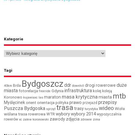
Kategorie
Tagi
Bydgoszcz
ddr
duże
drogi rowerowe
Brda
40km
downhill
miasta
infrastruktura
fotorelacja
Gdynia
kolej
koleją
freeride
mtb
masa krytyczna
maraton
miasta
Koronowo
kujawiaxc
las
przepisy
prawo
Myślęcinek
orient
orientacja
polityka
przejazd
trasa
wideo
Puszcza Bydgoska
trasy
Wisła
sprzęt
turystyka
wybory
wybory 2014
wiślana trasa rowerowa
WTR
wypożyczalnia
zawody
zdjęcia
rowerów
xc
zalew koronowski
zdrowie
zima