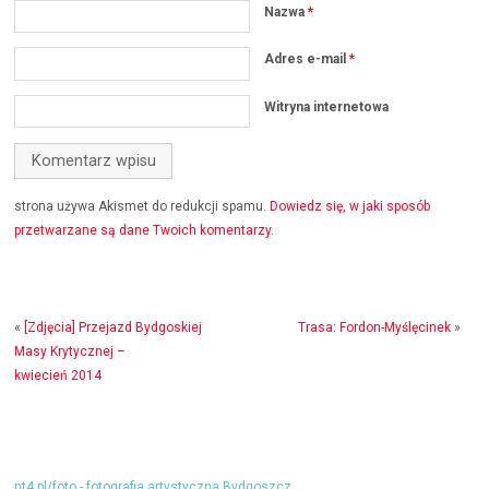
Nazwa
*
Adres e-mail
*
Witryna internetowa
strona używa Akismet do redukcji spamu.
Dowiedz się, w jaki sposób
przetwarzane są dane Twoich komentarzy.
«
[Zdjęcia] Przejazd Bydgoskiej
Trasa: Fordon-Myślęcinek
»
Masy Krytycznej –
kwiecień 2014
nt4.pl/foto - fotografia artystyczna Bydgoszcz