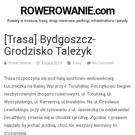
ROWEROWANIE.com
Rowery w mieście, trasy, drogi rowerowe, parkingi, infrastruktura i porady
[Trasa] Bydgoszcz-
Grodzisko Tależyk
Rowerowanie
3 maja 2014
Trasy
No Comment
Trasa rozpoczyna się pod halą sportowo-widowiskową
Łuczniczka na Babiej Wsi przy il. Toruńskiej. Początkowo biegnie
niezbyt równymi drogami rowerowymi, ul. Toruńską, ul.
Wyszyńskiego, ul. Kamienną, ul.Inwalidów. Na ul. Czesława
Lewińskiego, przy skrzyżowaniu z ul. Jasiniecką (w oddali widać
Decathlon), zmienia się w chodnik i jezdnię. Zgodnie z prawem
należało by jechać jezdnią, choć nie wszyscy kierowcy to
zrozumieją.