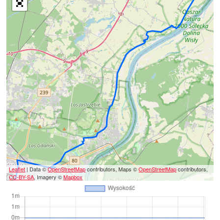
Leaflet
| Data ©
OpenStreetMap
contributors, Maps ©
OpenStreetMap
contributors,
CC-BY-SA
, Imagery ©
Mapbox