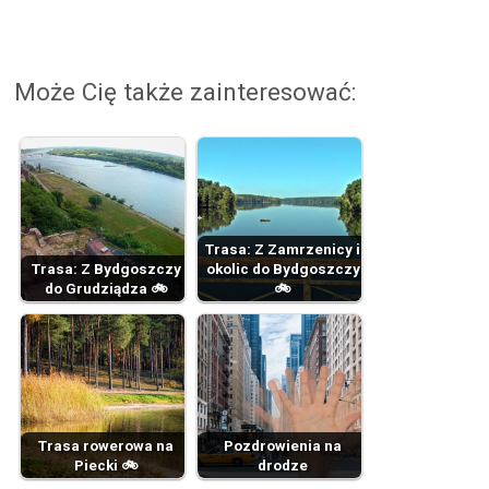
Może Cię także zainteresować:
Trasa: Z Zamrzenicy i
Trasa: Z Bydgoszczy
okolic do Bydgoszczy
do Grudziądza 🚲
🚲
Trasa rowerowa na
Pozdrowienia na
Piecki 🚲
drodze