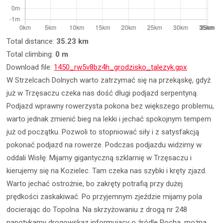
Total distance:
35.23 km
Total climbing:
0 m
Download file:
1450_rw5v8bz4h_grodzisko_talezyk.gpx
W Strzelcach Dolnych warto zatrzymać się na przekąskę, gdyż
już w Trzęsaczu czeka nas dość długi podjazd serpentyną.
Podjazd wprawny rowerzysta pokona bez większego problemu,
warto jednak zmienić bieg na lekki i jechać spokojnym tempem
już od początku. Pozwoli to stopniować siły i z satysfakcją
pokonać podjazd na rowerze. Podczas podjazdu widzimy w
oddali Wisłę. Mijamy gigantyczną szklarnię w Trzęsaczu i
kierujemy się na Kozielec. Tam czeka nas szybki i kręty zjazd.
Warto jechać ostrożnie, bo zakręty potrafią przy dużej
prędkości zaskakiwać. Po przyjemnym zjeździe mijamy pola
docierając do Topolna. Na skrzyżowaniu z drogą nr 248
napotykamy drogowskaz informujący o źródle Rocha, można